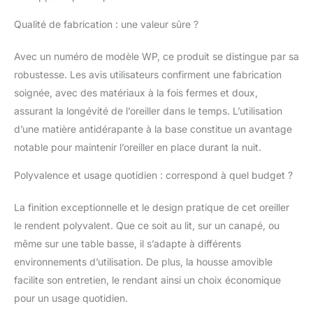
l'oreiller compensé de
30,5 cm est meilleur
Qualité de fabrication : une valeur sûre ?
pour les personnes de
grande taille, et l'oreiller
Avec un numéro de modèle WP, ce produit se distingue par sa
de lit compensé de 19,1
robustesse. Les avis utilisateurs confirment une fabrication
cm est meilleur pour les
personnes de petite
soignée, avec des matériaux à la fois fermes et doux,
taille, nous vous
assurant la longévité de l’oreiller dans le temps. L’utilisation
recommandons donc
d’une matière antidérapante à la base constitue un avantage
de choisir la bonne
notable pour maintenir l’oreiller en place durant la nuit.
taille en fonction de
votre type de corps et
Polyvalence et usage quotidien : correspond à quel budget ?
de vos habitudes de
sommeil Utilisations
La finition exceptionnelle et le design pratique de cet oreiller
multiples : le coussin
de lit pour dormir est
le rendent polyvalent. Que ce soit au lit, sur un canapé, ou
adapté pour élever la
même sur une table basse, il s’adapte à différents
tête, le dos, les jambes
environnements d’utilisation. De plus, la housse amovible
et les pieds. En élevant
facilite son entretien, le rendant ainsi un choix économique
le haut de votre corps à
un angle confortable,
pour un usage quotidien.
notre cale en mousse