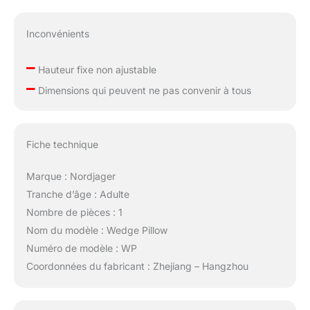
nettoyage pratiques
Design pratique : ce
coussin compensé
Inconvénients
pour soulager les
douleurs dorsales est
–
Hauteur fixe non ajustable
livré avec deux poches
–
Dimensions qui peuvent ne pas convenir à tous
latérales orientées
différentes pour ranger
facilement votre
téléphone portable ;
Fiche technique
lunettes ou
télécommande pour lire
Marque : Nordjager
ou regarder la
télévision tout en étant
Tranche d’âge : Adulte
assis dans le lit, une
Nombre de pièces : 1
poignée portable pour
Nom du modèle : Wedge Pillow
déplacer facilement la
Numéro de modèle : WP
cale de couchage et un
design antidérapant
Coordonnées du fabricant : Zhejiang – Hangzhou
sur le fond pour
garantir la stabilité. Les
oreillers de lit sont