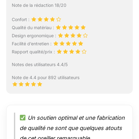
Note de la rédaction 18/20
livrés avec une poignée
de transport pour une
mobilité facile Cadeau
Confort :
idéal : que vous ayez
Qualité du matériau :
des besoins de
Design ergonomique :
récupération post-
Facilité d’entretien :
opératoire ou que vous
lisiez et regardez la
Rapport qualité/prix :
télévision au lit, le
coussin triangulaire
Notes des utilisateurs 4.4/5
pour soutien dorsal est
un choix de qualité et
Note de 4.4 pour 892 utilisateurs
un cadeau idéal pour
les adultes, les
personnes âgées, les
femmes enceintes, la
famille et les amis. Une
nuit de sommeil
Un soutien optimal et une fabrication
réparateur est le
de qualité ne sont que quelques atouts
cadeau le plus précieux
pour votre famille et
de cet oreiller remarquable.