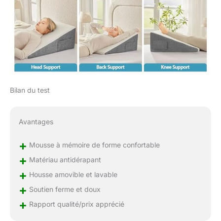
ayez besoin d'améliorer
la circulation,
l'utilisation de l'oreiller
compensé apportera
soulagement, confort
et relaxation Housse
respirante et lavable :
cette housse de
coussin compensée
Bilan du test
est fabriquée en tissu
doux et respirant qui
peut vous garder au
Avantages
frais tout le temps et
vous offrir une
+
Mousse à mémoire de forme confortable
expérience de sommeil
+
Matériau antidérapant
confortable. La taie
d'oreiller triangulaire
+
Housse amovible et lavable
amovible peut être
+
Soutien ferme et doux
facilement lavée en
+
machine pour un
Rapport qualité/prix apprécié
entretien et un