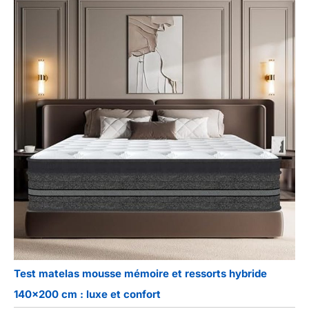
nous vous
recommandons de le
laisser dans un
endroit frais et ventilé
pendant vingt-quatre
heures, cela aidera
l'odeur du nouvel
oreiller à se dissiper
et permettra à
l'oreiller de retrouver
complètement sa
forme originale
Test matelas mousse mémoire et ressorts hybride
140×200 cm : luxe et confort