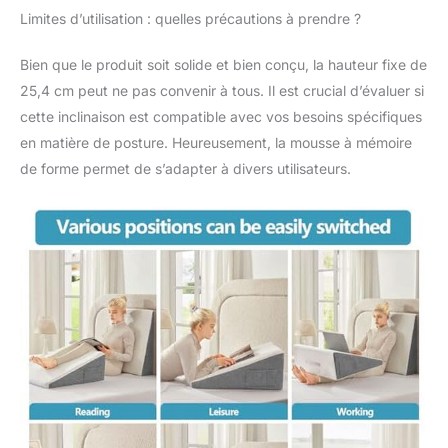
pour dormir soulage la
Limites d’utilisation : quelles précautions à prendre ?
pression sur votre dos
et vos jambes. Pour le
Bien que le produit soit solide et bien conçu, la hauteur fixe de
ronflement, post-
25,4 cm peut ne pas convenir à tous. Il est crucial d’évaluer si
chirurgie, gerde,
cette inclinaison est compatible avec vos besoins spécifiques
brûlures d'estomac,
en matière de posture. Heureusement, la mousse à mémoire
reflux acide,
ballonnements,
de forme permet de s’adapter à divers utilisateurs.
migraines, problèmes
de sinus, apnée du
sommeil, jambes
enflées ou douleurs au
cou et au dos, cet
oreiller cale post-
chirurgie est la réponse
à tous vos besoins de
santé Que vous ayez
subi une chirurgie
abdominale, des
problèmes respiratoires
digestifs ou que vous