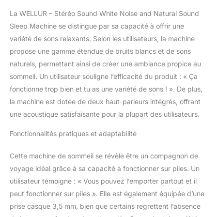
concentration, crée une
La WELLUR – Stéréo Sound White Noise and Natural Sound
conversation
confidentielle et bloque
Sleep Machine se distingue par sa capacité à offrir une
les bruits indésirables à
variété de sons relaxants. Selon les utilisateurs, la machine
l'intérieur ou à l'extérieur.
propose une gamme étendue de bruits blancs et de sons
Pour : maison, bureau,
naturels, permettant ainsi de créer une ambiance propice au
dortoir, chambre
sommeil. Un utilisateur souligne l’efficacité du produit : « Ça
d'enfant, spa ou crèche.
12 pistes sonores
fonctionne trop bien et tu as une variété de sons ! ». De plus,
blanches apaisantes et
la machine est dotée de deux haut-parleurs intégrés, offrant
naturelles avec 7 pistes
une acoustique satisfaisante pour la plupart des utilisateurs.
de musique relaxantes
pour spa *sans boucle*.
Fonctionnalités pratiques et adaptabilité
Pour créer
l'environnement le plus
Cette machine de sommeil se révèle être un compagnon de
réaliste et naturel.
Choisissez parmi : bruit
voyage idéal grâce à sa capacité à fonctionner sur piles. Un
blanc / bruit marron /
utilisateur témoigne : « Vous pouvez l’emporter partout et il
bruit rose / forêt tropicale
peut fonctionner sur piles ». Elle est également équipée d’une
/ océan / ruisseau /
prise casque 3,5 mm, bien que certains regrettent l’absence
cheminée / pluie /