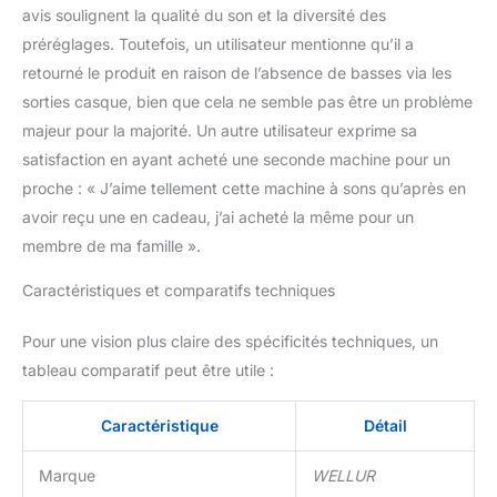
avis soulignent la qualité du son et la diversité des
alimenté par 4 piles AAA
(non fournies). Port USB
préréglages. Toutefois, un utilisateur mentionne qu’il a
2,1 A intégré, pour
retourné le produit en raison de l’absence de basses via les
charger tout appareil
sorties casque, bien que cela ne semble pas être un problème
externe pris en charge
majeur pour la majorité. Un autre utilisateur exprime sa
par USB.
satisfaction en ayant acheté une seconde machine pour un
proche : « J’aime tellement cette machine à sons qu’après en
avoir reçu une en cadeau, j’ai acheté la même pour un
membre de ma famille ».
Caractéristiques et comparatifs techniques
Pour une vision plus claire des spécificités techniques, un
tableau comparatif peut être utile :
Caractéristique
Détail
Marque
WELLUR