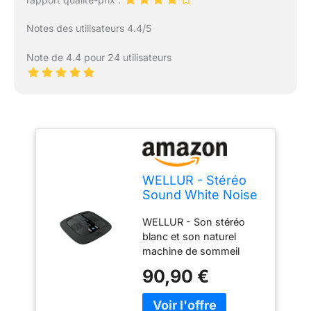
Notes des utilisateurs 4.4/5
Note de 4.4 pour 24 utilisateurs
WELLUR - Stéréo
Sound White Noise
and Natural Sound
WELLUR - Son stéréo
Sleep Machine avec
blanc et son naturel
musique relaxante
machine de sommeil
pour spa Double
avec musique relaxante
haut-parleurs
90,90 €
de spa. Pour un sommeil
intégrés et prise
amélioré, une
casque 3,5 mm,
atmosphère détendue et