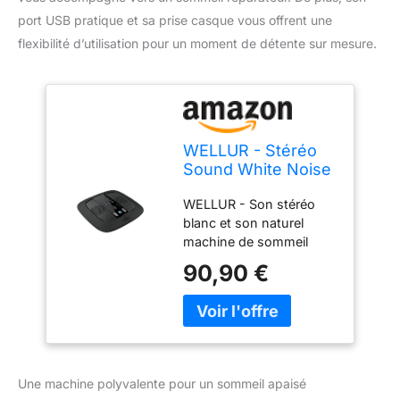
port USB pratique et sa prise casque vous offrent une
flexibilité d’utilisation pour un moment de détente sur mesure.
WELLUR - Stéréo
Sound White Noise
and Natural Sound
WELLUR - Son stéréo
Sleep Machine avec
blanc et son naturel
musique relaxante
machine de sommeil
pour spa Double
avec musique relaxante
haut-parleurs
90,90 €
de spa. Pour un sommeil
intégrés et prise
amélioré, une
casque 3,5 mm,
atmosphère détendue et
avec option
une concentration
minuterie et port
accrue. Apaise les
USB 2,1 A.
nourrissons et les
Une machine polyvalente pour un sommeil apaisé
parents, améliore la