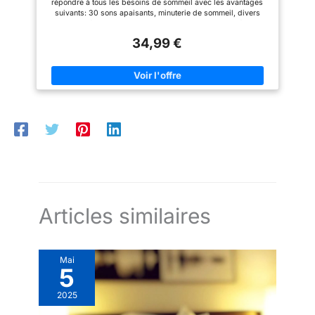
répondre à tous les besoins de sommeil avec les avantages
iTOMA 318
et de la dernière lumière lors de
et de la dernière lumière lors de
charger tout appareil
suivants: 30 sons apaisants, minuterie de sommeil, divers
la remise en marche 【Large
la remise en marche 【Large
volumes et fonctions Bluetooth! Non seulement vous détendre
externe pris en charge
Capacity Rechargeable
Capacity Rechargeable
et soulager le stress, mais aussi créer un environnement de
Battery】Batterie de machine
Battery】Batterie de machine
par USB.
34,99 €
sommeil relaxant et confortable. [plus de choix de sons] - un
bruit blancintégrée de 1200
bruit blancintégrée de 1200
total de 30 sons apaisants - 10 bruits blancs, 10 sons de
mAh, autonomie de volume
mAh, autonomie de volume
ventilateur et 10 sons naturels (pluie, vagues, ruisseau,
maximale de plus de 10 heures,
maximale de plus de 10 heures,
oiseaux, etc.) pour dormir, se détendre et travailler. [arrêt
permettant au moins de
permettant au moins de
automatique de la minuterie de sommeil] - réglez la minuterie
continuer à jouer toute la nuit. Le
continuer à jouer toute la nuit. Le
de sommeil sur 15 / 30 / 60 ou 90 minutes. Jouez ou utilisez la
modèle rechargeable est
modèle rechargeable est
minuterie sans arrêt. Il est bon pour les siestes, la relaxation, la
pratique pour les utilisateurs à
pratique pour les utilisateurs à
méditation, la concentration pendant que vous étudiez et
transporter pour les voyages
transporter pour les voyages
travaillez. [volume réglable] - Ajustez facilement le volume et
d'affaires
d'affaires
le son même lorsque vous éteignez les lumières la nuit (de très
bas à assez haut), améliorant la qualité du sommeil, la
concentration et le confort général en masquant les bruits
gênants. [Bluetooth] - Connectez votre smartphone ou votre
tablette avec Bluetooth et écoutez votre musique préférée tout
en vous relaxant avec yoga, méditation, spa et plus encore!
Articles similaires
Mai
5
2025