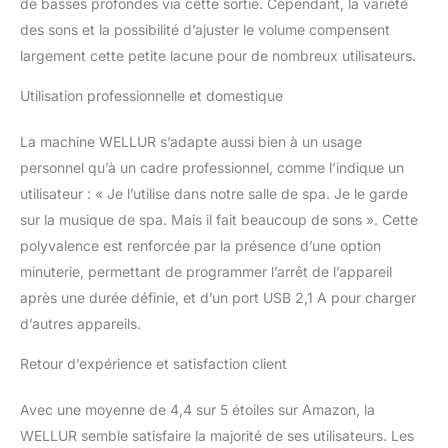
de basses profondes via cette sortie. Cependant, la variété
tonnerre / vent /
battements de cœur /
des sons et la possibilité d’ajuster le volume compensent
nuit d'été (crickets) ou
largement cette petite lacune pour de nombreux utilisateurs.
choisissez parmi 7 pistes
de musique relaxantes
Utilisation professionnelle et domestique
différentes. Son stéréo
double haut-parleurs
La machine WELLUR s’adapte aussi bien à un usage
intégrés, avec contrôle
personnel qu’à un cadre professionnel, comme l’indique un
du volume et fonction
mémoire. Également
utilisateur : « Je l’utilise dans notre salle de spa. Je le garde
équipé d'une prise
sur la musique de spa. Mais il fait beaucoup de sons ». Cette
casque 3,5 mm (casque/
polyvalence est renforcée par la présence d’une option
écouteurs non inclus).
minuterie, permettant de programmer l’arrêt de l’appareil
Peut être joué en continu
après une durée définie, et d’un port USB 2,1 A pour charger
sans arrêt, ou avec
option de minuterie
d’autres appareils.
d'arrêt automatique
pendant 15, 30, 45 ou 60
Retour d’expérience et satisfaction client
minutes. Alimenté par
adaptateur AC/DC,
Avec une moyenne de 4,4 sur 5 étoiles sur Amazon, la
adaptateur inclus. Ou
WELLUR semble satisfaire la majorité de ses utilisateurs. Les
peut également être