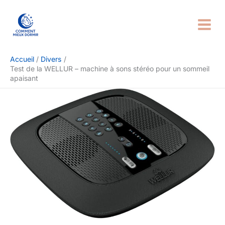
Aller
Rechercher
au
contenu
Accueil
Divers
Test de la WELLUR – machine à sons stéréo pour un sommeil
apaisant