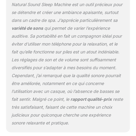
blanc / bruit marron /
Natural Sound Sleep Machine est un outil précieux pour
bruit rose / forêt tropicale
se détendre et créer une ambiance apaisante, surtout
/ océan / ruisseau /
dans un cadre de spa. J’apprécie particulièrement sa
cheminée / pluie /
variété de sons
qui permet de varier l’expérience
tonnerre / vent /
battements de cœur /
auditive. Sa portabilité en fait un compagnon idéal pour
nuit d'été (crickets) ou
éviter d’utiliser mon téléphone pour la relaxation, et le
choisissez parmi 7 pistes
fait qu’elle fonctionne sur piles est un atout indéniable.
de musique relaxantes
Les réglages de son et de volume sont suffisamment
différentes. Son stéréo
double haut-parleurs
diversifiés pour s’adapter à mes besoins du moment.
intégrés, avec contrôle
Cependant, j’ai remarqué que la qualité sonore pourrait
du volume et fonction
être améliorée, notamment en ce qui concerne
mémoire. Également
l’utilisation avec un casque, où l’absence de basses se
équipé d'une prise
casque 3,5 mm (casque/
fait sentir. Malgré ce point, le
rapport qualité-prix
reste
écouteurs non inclus).
très satisfaisant, faisant de cette machine un choix
Peut être joué en continu
judicieux pour quiconque cherche une expérience
sans arrêt, ou avec
sonore relaxante et pratique.
option de minuterie
d'arrêt automatique