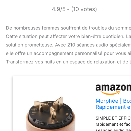
4.9/5 - (10 votes)
De nombreuses femmes souffrent de troubles du sommeil, 
Cette situation peut affecter votre bien-être quotidien
solution prometteuse. Avec 210 séances audio spécialem
elle offre un accompagnement personnalisé pour vous aide
Transformez vos nuits en un espace de relaxation et de tr
Morphée | Box
Rapidement e
Guidées pour 
SIMPLE ET EFFICA
Réparateur
rapidement et fac
séances audio de 