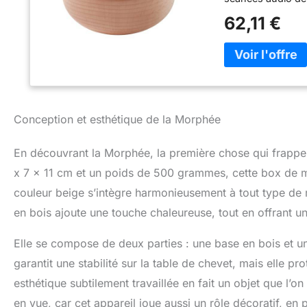
coucher ou lors de
62,11 €
sommeil paisibl
ni application mob
améliore profondé
210 SEANCES DE 
8 thèmes : Scan c
cardiaque, sieste
8 séances avec 2 
Conception et esthétique de la Morphée
ou féminisme). 10
Satisfait ou Rem
En découvrant la Morphée, la première chose qui frappe,
est le cadeau idéa
cadeau original à 
x 7 x 11 cm et un poids de 500 grammes, cette box de médi
couleur beige s’intègre harmonieusement à tout type de m
en bois ajoute une touche chaleureuse, tout en offrant un
Elle se compose de deux parties : une base en bois et 
garantit une stabilité sur la table de chevet, mais elle p
esthétique subtilement travaillée en fait un objet que l’on
en vue, car cet appareil joue aussi un rôle décoratif, en p