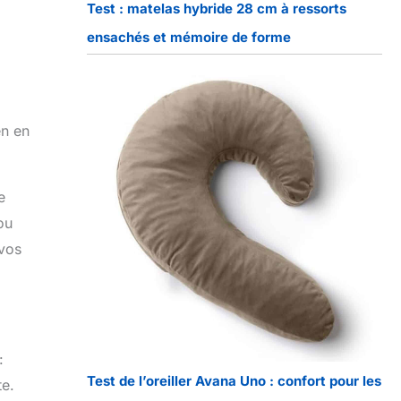
Test : matelas hybride 28 cm à ressorts
ensachés et mémoire de forme
en en
e
ou
vos
:
Test de l’oreiller Avana Uno : confort pour les
te.