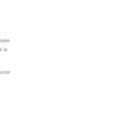
assée
à la
uvrer