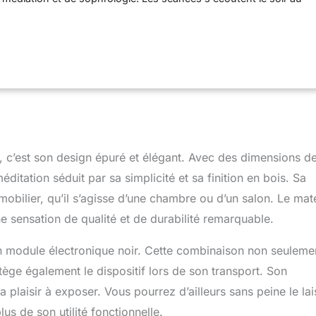
 réveils nocturnes. Cet appareil est idéal pour retrouver un
e. 100% DECONNECTÉE : Morphée fonctionne sans smartphone
ile. Il ne dispose pas d’écran et ne diffuse pas d’ondes. Il
ment le sommeil d’un adulte ou d’un enfant de 10 ans ou plus.
MEDITATION Morphée contient 210 séances audio réparties en
orporel, respiration, mouvement, visualisation, cohérence
, musique relaxante et sons de la nature. Chaque thème contient
durées au choix (8 ou 20 minutes) et 2 voix au choix (masculine
0 NUITS D’ESSAI Profitez de 100 nuits d’essais pour l’essayer –
boursé Morphée est garanti 2 ans. La Box de méditation Morphée
 c’est son design épuré et élégant. Avec des dimensions de
l pour la fête des mères ou la fête des pères. C’est également le
offrir pour un anniversaire, noël…
tation séduit par sa simplicité et sa finition en bois. Sa
obilier, qu’il s’agisse d’une chambre ou d’un salon. Le mat
e sensation de qualité et de durabilité remarquable.
un module électronique noir. Cette combinaison non seuleme
rotège également le dispositif lors de son transport. Son
 a plaisir à exposer. Vous pourrez d’ailleurs sans peine le lai
lus de son utilité fonctionnelle.