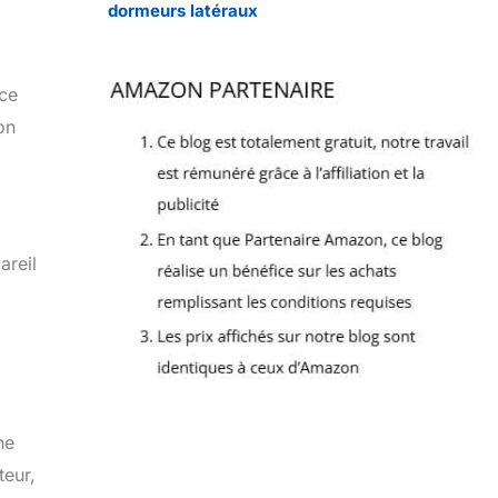
dormeurs latéraux
nce
on
areil
ne
teur,