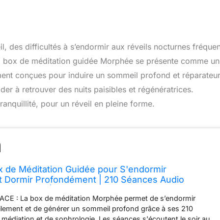
des difficultés à s’endormir aux réveils nocturnes fréquen
. La box de méditation guidée Morphée se présente comme u
ent conçues pour induire un sommeil profond et réparateur
r à retrouver des nuits paisibles et régénératrices.
anquillité, pour un réveil en pleine forme.
 de Méditation Guidée pour S'endormir
t Dormir Profondément | 210 Séances Audio
S'endormir | Générer un Sommeil Profond et
CE : La box de méditation Morphée permet de s’endormir
ilement et de générer un sommeil profond grâce à ses 210
médiation et de sophrologie. Les séances s'écoutent le soir au