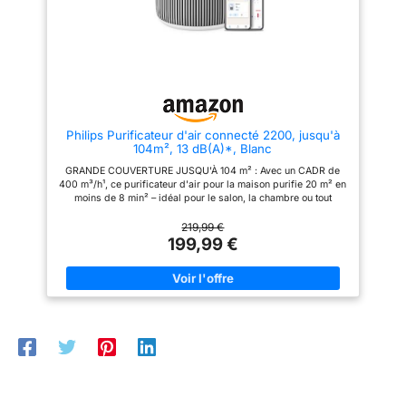
silencieux comme un
en mode veille) , vous aidant à
poussière, du pollen et des
chuchotement (25
minimiser la consommation
poils d'animaux. Le filtre à
d'énergie 𝑨𝒓𝒐𝒎𝒂𝒕𝒉é𝒓𝒂𝒑𝒊𝒆
charbon actif intégré neutralise
dB) et lumières
𝑺𝒖𝒓𝒑𝒓𝒆𝒏𝒂𝒏𝒕𝒆: Ajoutez quelques
également les odeurs tenaces et
désactivées pour un
gouttes d'huiles (non compris)
agit préventivement contre les
sommeil sans
sur le tampon aromatique, ce
moisissures. CAPTEUR
qui vous aidera à améliorer le
INTELLIGENT & MODE
perturbation.
sommeil et à détendre votre
AUTOMATIQUE : Le capteur
Purificateurs d'air
corps et votre esprit ; dites
PM2.5 intégré surveille la
Philips Purificateur d'air connecté 2200, jusqu'à
adieu aux allergènes et aux
qualité de l'air en temps réel et
parfaits pour
104m², 13 dB(A)*, Blanc
odeurs, laissez le parfum
ajuste automatiquement la
chambres et
remplir votre belle maison
puissance du purificateur. Le
GRANDE COUVERTURE JUSQU'À 104 m² : Avec un CADR de
chambres d'enfants
𝑭𝒂𝒄𝒊𝒍𝒆 à 𝑼𝒕𝒊𝒍𝒊𝒔𝒆𝒓: Vous pouvez
système intelligent vous indique
400 m³/h¹, ce purificateur d'air pour la maison purifie 20 m² en
facilement changer les vitesses
immédiatement l'état actuel de
moins de 8 min² – idéal pour le salon, la chambre ou tout
du ventilateur, allumer et
l'air via un indicateur LED à 4
espace intérieur. PURIFICATEUR D’AIR SILENCIEUX, CONÇU
éteindre le purificateur d'air par
couleurs. Un partenaire fiable
POUR UN FAIBLE NIVEAU SONORE : Grâce à la technologie
219,99 €
une touche simple sur le LED
pour un climat intérieur sain.
SilentWings, il fonctionne à seulement 13 dB(A)³, parfait
199,99 €
écran; et il y a un indicateur de
MODE NUIT 22 dB, MINUTERIE
comme purificateur d'air pour chambre à coucher. FILTRATION
changement du filtre pour vous
& ÉCONOMIE D'ÉNERGIE : En
HEPA À 3 COUCHES : Capture 99,97 % des particules jusqu'à
éviter d'oublier de changer le
mode nuit ultra-silencieux,
0,003 microns⁴. Ce purificateur d'air avec filtre HEPA agit
filtre 𝑽𝒐𝒖𝒔 𝑷𝒐𝒖𝒗𝒆𝒛 𝑭𝒂𝒊𝒓𝒆
l'appareil fonctionne presque
comme purificateur d'air poussière, purificateur d'air pour
𝑪𝒐𝒏𝒇𝒊𝒂𝒏𝒄𝒆 à 𝑳𝑬𝑽𝑶𝑰𝑻: LEVOIT est
sans bruit avec seulement 22-
animaux, purificateur d'air pollen. CERTIFIÉ ANTI-ALLERGÈNES
une marque axée sur
27 dB (niveau sonore mesuré à 1
par ECARF : Élimine 99,99 % du pollen, des acariens et des
l'amélioration de l'air et la
m de distance). Éteignez
allergènes d'animaux⁵. Un purificateur d'air pour allergie
protection de la santé des
complètement l'écran pour
Philips, idéal comme purificateur d'air anti-pollen et
consommateurs depuis plus de
profiter d'un air pur sans être
purificateur d'air anti-allergènes. FILTRE DURABLE 3 ANS
10 ans; Si vous avez des
dérangé. Des fonctions
AVEC INDICATEUR INTELLIGENT : Le filtre purificateur d'air
questions, veuillez nous
pratiques telles qu'une
Philips d'origine (compatible FY2200) dure jusqu’à 3 ans¹⁰. Le
contacter, nous résoudrons les
minuterie de 1 à 12h et le
système intelligent de filtration d’air alerte automatiquement