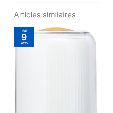
problèmes pour vous 𝑹𝒆𝒎𝒂𝒓𝒒𝒖𝒆:
verrouillage enfant offrent un
quand un filtre à air doit être remplacé.
Nous vous recommandons de
confort supplémentaire. De
remplacer le filtre tous les 4 à 6
plus, sa très faible
mois pour maintenir les
consommation d'énergie réduit
Articles similaires
performances du purificateur;
durablement vos factures
Recherchez "Core Mini-RF"
d'électricité. FILTRE LONGUE
pour plus d'informations et
DURÉE & ENTRETIEN FACILE :
l'achat; L'emballage en
Le filtre principal de haute
Mai
plastique à l'extérieur du filtre
qualité offre une protection
9
doit être retiré avant utilisation;
fiable pendant 4 à 6 mois. Un
Pensez à réinitialiser
préfiltre lavable retient les
l'indicateur après avoir changé
grosses particules, prolonge la
2025
le filtre
durée de vie du filtre et garantit
une utilisation rentable à long
terme dans votre maison. (La
durée de vie réelle dépend de
la fréquence d'utilisation et de
la qualité de l'air). FILTRES DE
RECHANGE ORIGINAUX
FACILEMENT DISPONIBLES :
Pour un air pur en permanence,
le filtre d'origine correspondant
est facilement disponible à tout
moment sur Amazon.
Recherchez simplement "Filtre
de rechange KNKA APH3000".