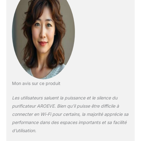
μm (pollen,
poussière, poils
d'animaux). Essentiel
pour les purificateurs
d'air pour allergiques,
familles avec
animaux ou
protection santé
proactive Fonction
aromathérapie
intégrée : Utilisez des
huiles essentielles
avec le pad dédié
Mon avis sur ce produit
pour une ambiance
personnalisée.
Les utilisateurs saluent la puissance et le silence du
Transformez votre
purificateur AROEVE. Bien qu’il puisse être difficile à
purificateur d'air en
oasis de bien-être
connecter en Wi-Fi pour certains, la majorité apprécie sa
pour salon ou
performance dans des espaces importants et sa facilité
chambre Détection
d’utilisation.
automatique de la
qualité de l'air :