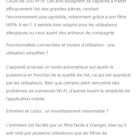
CADR de 300 m³/h. Les avis soulignent sa capacité à traiter
dédié pour une
ambiance
efficacement l’air des grandes pièces, rendant
personnalisée.
l’environnement plus agréable, notamment grâce à son filtre
Transformez votre
HEPA 4-en-1. Il semble bien adapté pour les utilisateurs
purificateur d'air en
allergiques ou ceux ayant des animaux de compagnie.
oasis de bien-être pour
salon ou chambre
Fonctionnalités connectées et modes d’utilisation : une
Détection automatique
de la qualité de l'air :
utilisation simplifiée ?
Capteur laser
surveillant les polluants
L’appareil propose un mode automatique qui ajuste la
et ajustant
puissance en fonction de la qualité de l’air, ce qui est apprécié
automatiquement la
par les utilisateurs. Bien que certains aient rencontré des
vitesse. Ce purificateur
problèmes de connexion Wi-Fi, d’autres louent la simplicité de
d'air pour chambre et
salon est idéal pour
l’application mobile.
familles et personnes
sensibles Mode nuit
Entretien et coûts : un investissement raisonnable ?
ultra-silencieux (25 dB)
avec écran obscurci :
L’entretien est facilité par un filtre facile à changer, bien qu’il
Fonctionnement
soit noté par plusieurs utilisateurs que les filtres de
silencieux comme un