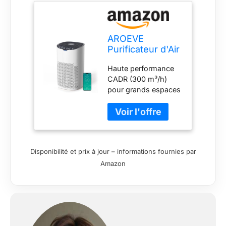
AROEVE
Purificateur d'Air
pour Maison
Haute performance
Jusqu'à 120 m²,
CADR (300 m³/h)
CADR 300 m³/h,
pour grands espaces
Mode Auto,
: Ce purificateur d'air
Indicateur
nettoie une pièce de
Qualité Air,
120 m² en 1 heure ou
Élimine Pollen,
une zone de 20 m²
Poussière et
en 10 minutes. Idéal
Poils d'Animaux
Disponibilité et prix à jour – informations fournies par
pour salons
Amazon
spacieux, bureaux ou
espaces ouverts
Filtre 4-en-1 HEPA
pour allergènes :
Élimine 99.97% des
particules jusqu'à 0.3