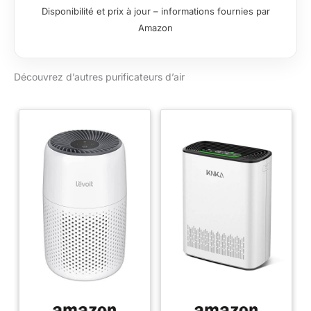
Poils d'Animaux
chambres et
Disponibilité et prix à jour – informations fournies par
pour salons
chambres d'enfants
Amazon
spacieux, bureaux ou
espaces ouverts
Filtre 4-en-1 HEPA
pour allergènes :
Découvrez d’autres purificateurs d’air
Élimine 99.97% des
particules jusqu'à 0.3
μm (pollen,
poussière, poils
d'animaux). Essentiel
pour les purificateurs
d'air pour allergiques,
familles avec
animaux ou
protection santé
proactive Fonction
aromathérapie
intégrée : Utilisez des
huiles essentielles
avec le pad dédié
pour une ambiance