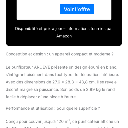
purificateur d'air nettoie
Indicateur Qualité
une pièce de 120 m² en
Air, Élimine Pollen,
1 heure ou une zone de
Poussière et Poils
20 m² en 10 minutes.
d'Animaux
Idéal pour salons
Disponibilité et prix à jour – informations fournies par
spacieux, bureaux ou
Amazon
espaces ouverts Filtre
4-en-1 HEPA pour
allergènes : Élimine
Conception et design : un appareil compact et moderne ?
99.97% des particules
jusqu'à 0.3 μm (pollen,
Le purificateur AROEVE présente un design épuré en blanc,
poussière, poils
s’intégrant aisément dans tout type de décoration intérieure.
d'animaux). Essentiel
pour les purificateurs
Avec des dimensions de 27,6 x 28,8 x 48,8 cm, il se révèle
d'air pour allergiques,
discret malgré sa puissance. Son poids de 2,89 kg le rend
familles avec animaux
facile à déplacer d’une pièce à l’autre.
ou protection santé
proactive Fonction
Performance et utilisation : pour quelle superficie ?
aromathérapie intégrée
: Utilisez des huiles
Conçu pour couvrir jusqu’à 120 m², ce purificateur affiche un
essentielles avec le pad