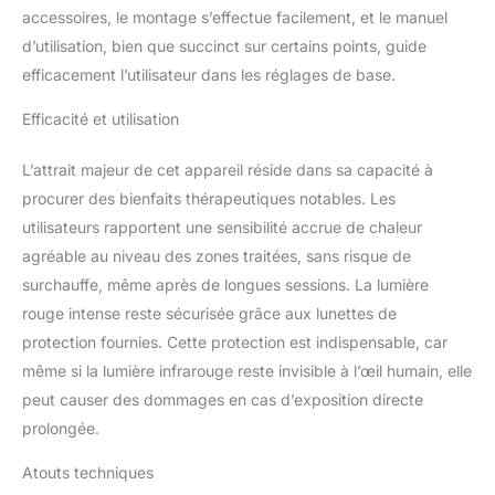
accessoires, le montage s’effectue facilement, et le manuel
efficacité démontrable :
offre une densité
d’utilisation, bien que succinct sur certains points, guide
énergétique élevée de
efficacement l’utilisateur dans les réglages de base.
plus de 167,4 mW/cm² à
une distance optimale de
Efficacité et utilisation
3 pouces (environ 7,6
cm). Garantit que la peau
L’attrait majeur de cet appareil réside dans sa capacité à
reçoit une dose d'énergie
procurer des bienfaits thérapeutiques notables. Les
suffisante et
utilisateurs rapportent une sensibilité accrue de chaleur
cliniquement efficace, la
base pour des résultats
agréable au niveau des zones traitées, sans risque de
optimaux. Double puce,
surchauffe, même après de longues sessions. La lumière
technologie à quatre
rouge intense reste sécurisée grâce aux lunettes de
spectres pour une
protection fournies. Cette protection est indispensable, car
efficacité maximale :
grâce à la technologie
même si la lumière infrarouge reste invisible à l’œil humain, elle
avancée LED à double
peut causer des dommages en cas d’exposition directe
puce, chaque LED émet
prolongée.
deux longueurs d'onde
et produit quatre
Atouts techniques
spectres précis à 660 nm