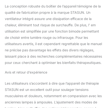
et 850 nm. Répartition
La conception robuste du boîtier de l’appareil témoigne de la
uniforme de la lumière et
qualité de fabrication propre à la marque STASUN. Un
densité d'énergie plus
élevée que les
ventilateur intégré assure une dissipation efficace de la
conceptions à puce
chaleur, éliminant tout risque de surchauffe. De plus, l’ em
unique traditionnelles
utilisation est simplifiée par une fonction bimode permettant
pour une expérience
de choisir entre lumière rouge ou infrarouge. Pour les
d'application
professionnelle. Support
utilisateurs avertis, il est cependant regrettable que le manuel
réglable pour un
ne précise pas davantage les effets des divers réglages,
positionnement précis :
laissant place à des recherches complémentaires nécessaires
la conception innovante
pour ceux cherchant à optimiser les bienfaits thérapeutiques.
avec support réglable
permet un
Avis et retour d’expérience
positionnement flexible
sous différents angles. Il
Les utilisateurs s’accordent à dire que l’appareil de thérapie
suffit d'aligner la surface
lumineuse avec précision
STASUN est un excellent outil pour soulager tensions
verticalement sur la
musculaires et douleurs, notamment en comparaison avec les
région cible pour garantir
anciennes lampes à ampoules. L’ajustement des modes de
des résultats d'irradiation