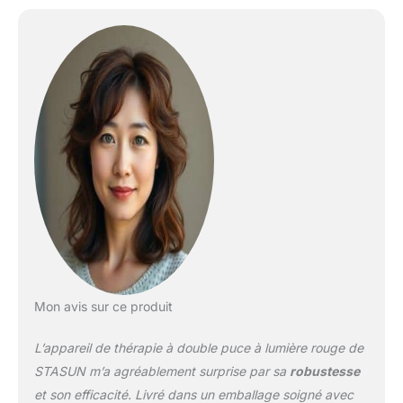
lumière proche
infrarouge atteint les
tissus plus profonds. Le
mode combiné assure
des effets synergiques et
répond à différents
besoins de traitement.
Dose énergétique
professionnelle pour une
efficacité démontrable :
offre une densité
énergétique élevée de
plus de 167,4 mW/cm² à
une distance optimale de
3 pouces (environ 7,6
cm). Garantit que la peau
Mon avis sur ce produit
reçoit une dose d'énergie
suffisante et
L’appareil de thérapie à double puce à lumière rouge de
cliniquement efficace, la
base pour des résultats
STASUN m’a agréablement surprise par sa
robustesse
optimaux. Double puce,
et son efficacité. Livré dans un emballage soigné avec