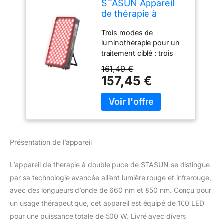
STASUN Appareil
de thérapie à
double puce à
Trois modes de
lumière rouge - 4
luminothérapie pour un
spectres 660 et
traitement ciblé : trois
850 nm - Lampe
modes spéciaux : lumière
infrarouge 100 LED
161,49 €
rouge pure, lumière
500 W - Pour le
157,45 €
proche infrarouge pure
traitement du
et lumière combinée. La
visage, les
lumière rouge agit sur les
cosmétiques, le
couches superficielles de
développement
la peau, tandis que la
musculaire
lumière proche
Présentation de l’appareil
infrarouge atteint les
tissus plus profonds. Le
L’appareil de thérapie à double puce de STASUN se distingue
mode combiné assure
par sa technologie avancée alliant lumière rouge et infrarouge,
des effets synergiques et
répond à différents
avec des longueurs d’onde de 660 nm et 850 nm. Conçu pour
besoins de traitement.
un usage thérapeutique, cet appareil est équipé de 100 LED
Dose énergétique
pour une puissance totale de 500 W. Livré avec divers
professionnelle pour une