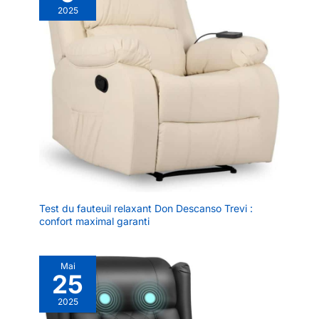
2025
comme cadeau pour les amis,
les partenaires, les parents ou
les personnes âgées (pour
soulager la raideur et la
douleur), les amateurs de sport
(pour soutenir la récupération
après une blessure), des
collègues et plus encore.
Montrez vos soins avec ce
cadeau pratique et bien pensé.
Test du fauteuil relaxant Don Descanso Trevi :
confort maximal garanti
Mai
25
2025