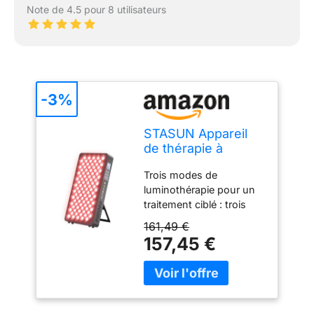
Note de 4.5 pour 8 utilisateurs
-3%
STASUN Appareil
de thérapie à
double puce à
Trois modes de
lumière rouge - 4
luminothérapie pour un
spectres 660 et
traitement ciblé : trois
850 nm - Lampe
modes spéciaux : lumière
infrarouge 100 LED
161,49 €
rouge pure, lumière
500 W - Pour le
157,45 €
proche infrarouge pure
traitement du
et lumière combinée. La
visage, les
lumière rouge agit sur les
cosmétiques, le
couches superficielles de
développement
la peau, tandis que la
musculaire