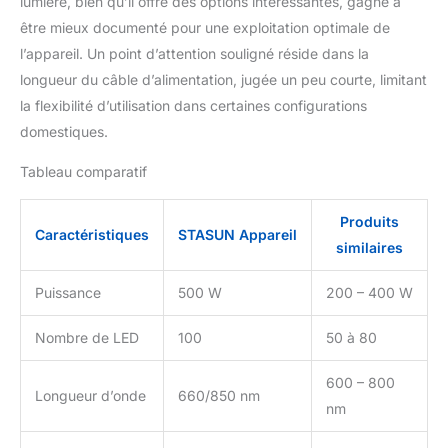
lumière, bien qu’il offre des options intéressantes, gagne à
optimaux dans n'importe
quelle position. Dites
être mieux documenté pour une exploitation optimale de
adieu à la clinique -
l’appareil. Un point d’attention souligné réside dans la
Traitement efficace à
longueur du câble d’alimentation, jugée un peu courte, limitant
domicile : fini les visites
la flexibilité d’utilisation dans certaines configurations
coûteuses à la clinique.
Déjà 10 minutes par jour
domestiques.
obtiennent de meilleurs
résultats que 20 minutes
Tableau comparatif
avec des appareils
traditionnels. Intégration
Produits
facile de la
Caractéristiques
STASUN Appareil
similaires
luminothérapie
professionnelle dans
Puissance
500 W
200 – 400 W
votre vie quotidienne
pour plus d'efficacité et
Nombre de LED
100
50 à 80
de gain de temps.
600 – 800
Longueur d’onde
660/850 nm
nm