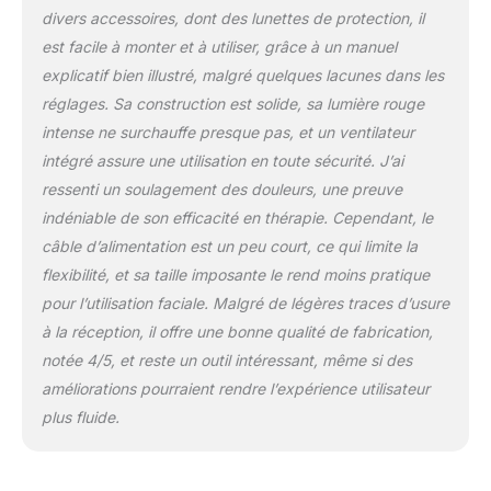
technologie à quatre
divers accessoires, dont des lunettes de protection, il
spectres pour une
est facile à monter et à utiliser, grâce à un manuel
efficacité maximale :
grâce à la technologie
explicatif bien illustré, malgré quelques lacunes dans les
avancée LED à double
réglages. Sa construction est solide, sa lumière rouge
puce, chaque LED émet
intense ne surchauffe presque pas, et un ventilateur
deux longueurs d'onde
intégré assure une utilisation en toute sécurité. J’ai
et produit quatre
spectres précis à 660 nm
ressenti un soulagement des douleurs, une preuve
et 850 nm. Répartition
indéniable de son efficacité en thérapie. Cependant, le
uniforme de la lumière et
câble d’alimentation est un peu court, ce qui limite la
densité d'énergie plus
flexibilité, et sa taille imposante le rend moins pratique
élevée que les
pour l’utilisation faciale. Malgré de légères traces d’usure
conceptions à puce
unique traditionnelles
à la réception, il offre une bonne qualité de fabrication,
pour une expérience
notée 4/5, et reste un outil intéressant, même si des
d'application
améliorations pourraient rendre l’expérience utilisateur
professionnelle. Support
plus fluide.
réglable pour un
positionnement précis :
la conception innovante
avec support réglable