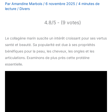
Par
Amandine Marbois
/
6 novembre 2025
/
4 minutes de
lecture
/
Divers
4.8/5 - (9 votes)
Le collagène marin suscite un intérêt croissant pour ses vertus
santé et beauté. Sa popularité est due à ses propriétés
bénéfiques pour la peau, les cheveux, les ongles et les
articulations. Examinons de plus près cette protéine
essentielle.