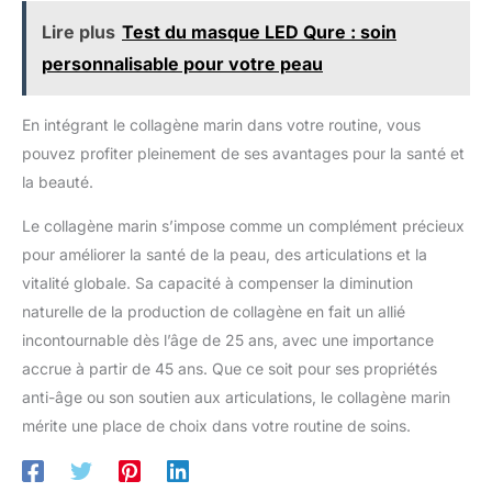
g/jour) à dissoudre dans un verre de liquide. Programme de
jour, à dissoudre dans un grand
: +66% de fermeté grâce au
26 jours. LABELS EXCLUSIFS - Notre collagène marin est testé
Lire plus
Test du masque LED Qure : soin
verre d'eau, jus de fruits ou
collagene, +25% d'élasticité
en laboratoire pour garantir sa pureté et sa qualité. Collagène
smoothie. LABORATOIRE DES
avec le collagene marin, -36%
marin de type 1 est hautement assimilable. Sans édulcorant,
personnalisable pour votre peau
GRANIONS | Marque française
d'aspect fatigué. Articulations :
sans conservateur, sans colorant, il offre une action complète
experte en oligothérapie et
+46% de fonctionnalité
pour le bien-être.
santé naturelle depuis 1948,
articulaire grâce au collagene,
vendue en pharmacies et
-53% de douleur articulaire,
En intégrant le collagène marin dans votre routine, vous
parapharmacies. Gamme
-52% de raideur grâce à l'acide
complète de compléments
hyaluronique et au collagene
pouvez profiter pleinement de ses avantages pour la santé et
alimentaires
marin. UTILISATION SIMPLE -
la beauté.
Dissolvez 13 g de poudre du
Multi Collagene (environ 3
cuillères doseuses) dans un
Le collagène marin s’impose comme un complément précieux
verre d’eau ou de jus (200 mL).
Prise en 1 ou 2 fois pour une
pour améliorer la santé de la peau, des articulations et la
absorption optimale des actifs
comme le collagene marin, la
vitalité globale. Sa capacité à compenser la diminution
vitamine C et l’acide
naturelle de la production de collagène en fait un allié
hyaluronique. Cure de 3 mois
recommandée, au goût citron.
incontournable dès l’âge de 25 ans, avec une importance
LABORATOIRE DES GRANIONS |
Marque française experte en
accrue à partir de 45 ans. Que ce soit pour ses propriétés
oligothérapie et santé naturelle
depuis 1948, vendue en
anti-âge ou son soutien aux articulations, le collagène marin
pharmacies et parapharmacies.
mérite une place de choix dans votre routine de soins.
Gamme complète de
compléments alimentaires et
numéro 1 du collagene en
France.