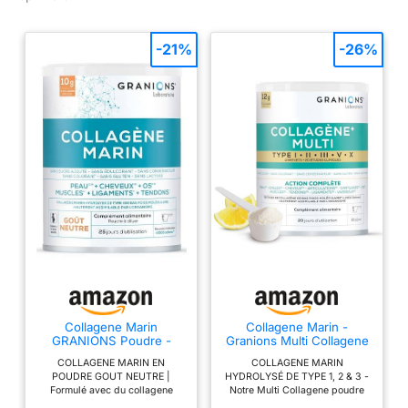
-21%
-26%
Collagene Marin
Collagene Marin -
GRANIONS Poudre -
Granions Multi Collagene
Vitamine C Articulations -
- Poudre Gout Citron -
COLLAGENE MARIN EN
COLLAGENE MARIN
Saveur Neutre
260 G
POUDRE GOUT NEUTRE |
HYDROLYSÉ DE TYPE 1, 2 & 3 -
Formulé avec du collagene
Notre Multi Collagene poudre
hydrolysé de type 1 et de la
de Granions, ultra-concentrée,