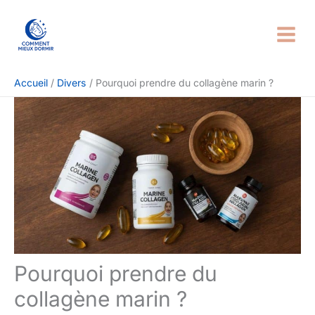
Aller
Rechercher
au
contenu
Accueil
Divers
Pourquoi prendre du collagène marin ?
Pourquoi prendre du
collagène marin ?