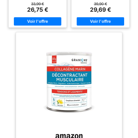
vitamine C naturelle issue de
contient du collagene marin
33,99 €
39,90 €
l'acérola, le Collagène Marin de
hydrolysé (<2000 Daltons),
26,75 €
29,69 €
Granions soutient la peau, les
parfaitement assimilable pour
cheveux, les os, les muscles,
renforcer les tissus conjonctifs
les ligaments et les tendons.
comme la peau, les cheveux,
Notre Collagene Marin
les articulations et les ongles.
hydrolysé en poudre au goût
Profitez des bienfaits du
neutre est le choix idéal pour un
collagene marin pour une action
apport collagene complet.
anti age, hydratante et
HAUTE TENEUR EN
raffermissante, grâce à notre
COLLAGENE MARIN | Notre
Multi Collagene poudre.
collagene marin est de qualité
VITAMINE C NATURELLE +
supérieure, avec un poids
ACIDE HYALURONIQUE +
moléculaire bas (< à 2000
BIOTINE + VITAMINE E - La
daltons). Chaque portion
vitamine C naturelle issue de
journalière fournit 10g de
l’acérola améliore la production
collagene marin, assurant un
de collagene marin, protège les
apport optimal pour les besoins
cellules contre le stress
quotidiens. La formule du
oxydatif et assure le
Collagene Marin Granions
fonctionnement normal des
contient également de la
vaisseaux sanguins, des os,
vitamine C naturelle, issue
des cartilages, de la peau.
d’acerola. De qualité supérieur
L’acide hyaluronique hydrate
notre collagène marin est
intensément la peau et booste
hydrolysé pour une absorption
son élasticité, tandis que la
optimale. BIENFAITS DU
biotine cheveux soutient la
COLLAGENE POUR LA SANTÉ |
beauté et la pousse des
Le collagene marin contribue à
cheveux. La présence de
la santé des articulations, à la
biotine dans la formule permet
force des os, et à l'éclat de la
de soutenir la vitalité des