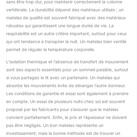
IMPORTANT: Veuillez vérifier
sans être trop dur, pour maintenir correctement la colonne
plusieurs couches de mousse
ne peut pas être
les dimensions du matelas
de haute qualité, avec une
vertébrale. La durabilité dépend des matériaux utilisés ; un
avant de l’ouvrir. Mesurez votre
recompressé.
construction multicouche qui se
cadre de lit et vérifiez qu’il
matelas de qualité est souvent fabriqué avec des matériaux
moule à votre corps comme un
correspond aux dimensions
nuage doux, offrant confort et
indiquées sur ce carton
robustes qui garantissent une longue durée de vie. La
soutien, pour que vous et votre
famille soyez toujours le plus à
respirabilité est un autre critère important, surtout pour ceux
l'aise possible.
qui ont tendance à transpirer la nuit. Un matelas bien ventilé
permet de réguler la température corporelle.
L’isolation thermique et l’absence de transfert de mouvement
sont des aspects essentiels pour un sommeil paisible, surtout
si vous partagez le lit avec un partenaire. Un matelas qui
absorbe les mouvements évite de déranger l’autre dormeur.
Les conditions de garantie et essai sont également à prendre
en compte. Un essai de plusieurs nuits chez soi est souvent
proposé par les fabricants pour s’assurer que le matelas
convient parfaitement. Enfin, le prix et l’épaisseur ne doivent
pas être négligés. Un bon matelas représente un
investissement, mais la bonne méthode est de trouver un