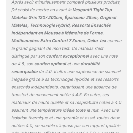
Après avoir minutieusement comparé plusieurs produits,
un sommeil sec, frais et
résistant, étanche et
confortable.
j’ai choisi de mettre en avant le
Vesgantti Tight Top
réutilisable ! Votre achat
Hypoallergénique, elle
Matelas Gris 120x200cm, Épaisseur 25cm, Original
sans aucun risque : il
convient également aux
manque une sangle ou le
Matelas, Technologie Hybrid, Ressorts Ensachés
bébés et aux personnes
sac n'est pas étanche ?
Indépendant en Mousse à Mémoire de Forme,
sensibles. 【Ultra-
Soit notre sac de vide
Silencieux &
Multicouches Extra Confort 7 Zones, Oeko-tex
comme
pour matelas vous
Indépendance de
le grand gagnant de mon test. Ce matelas s’est
convainc, soit vous êtes
Couchage】 Grâce aux
remboursé dans les 60
distingué par son
confort exceptionnel
avec une note
ressorts ensachés
jours !
de 4.5, son
soutien optimal
et une
durabilité
individuels et à la
mousse à mémoire de
remarquable
de 4.0. Il offre une expérience de sommeil
forme, le matelas
inégalée grâce à sa technologie hybride et ses ressorts
absorbe parfaitement les
ensachés indépendants, garantissant une absence de
mouvements, vibrations
transfert de mouvement notée à 4.5. En outre, ses
et bruits. Profitez d’un
sommeil paisible, même
matériaux de haute qualité et sa respirabilité notée à 4.0
si votre partenaire bouge
assurent une température idéale toute la nuit. Avec une
pendant la nuit.
isolation thermique et une garantie et essai, toutes deux
【Confort Haut de
notées 4.0, ce modèle s’impose par son rapport qualité-
Gamme & Grande