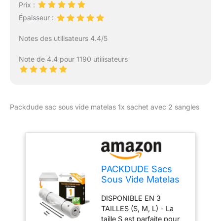
Prix :
favorise une excellente
Épaisseur :
circulation de l’air. Elle
évacue efficacement la
Notes des utilisateurs 4.4/5
chaleur et l’humidité pour
un sommeil sec, frais et
Note de 4.4 pour 1190 utilisateurs
confortable.
Hypoallergénique, elle
convient également aux
bébés et aux personnes
sensibles. 【Ultra-
Packdude sac sous vide matelas 1x sachet avec 2 sangles
Silencieux &
Indépendance de
Couchage】 Grâce aux
ressorts ensachés
individuels et à la
mousse à mémoire de
PACKDUDE Sacs
forme, le matelas
Sous Vide Matelas
absorbe parfaitement les
Jusqu'à 200x160cm
mouvements, vibrations
DISPONIBLE EN 3
(Taille du sac :
et bruits. Profitez d’un
TAILLES (S, M, L) - La
240x200cm) I XXL
sommeil paisible, même
taille S est parfaite pour
Sacs Matelas Sous