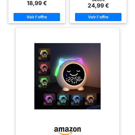
18,99 €
changeantes et de 6 modes
appuyez, créant une expérience
24,99 €
d'affichage numérique RVB
captivante. ÉCRAN LCD AMI DU
dynamique. Il suffit de cliquer
SOMMEIL - Choisissez entre
sur le bouton d'éclairage en
éteindre ou laisser allumé
haut pour choisir différentes
l'écran LCD pendant la nuit,
couleurs de lumière ambiante et
pour des nuits paisibles sans
d'affichage numérique. Idéal
éblouissement. 6 SONS ET
pour les enfants, les ado ou les
SONNERIES INSPIRÉS DE
personnes âgées, à utiliser
STITCH - Choisissez parmi 6
comme lampe de chevet, de nuit
sonneries et 6 sons inspirés par
ou de lecture. Double Modes
le monde de Stitch. Ajustez le
d'Alarme et Fonction Jour
volume et choisissez votre
Ouvrable/Week-end: Le LED
mélodie préférée pour des
reveil matin prend en charge 2
matins enchantés.
alarmes distinctes pour des
FONCTIONNALITÉS INTUITIVES
horaires différents ou pour
- Éteignez facilement l'alarme
réveiller les gros dormeurs. De
en appuyant sur le dessus du
plus, vous pouvez facilement
réveil ou sur Angel. Profitez de
régler les alarmes des jours de
la fonction snooze pour
la semaine et des 7 jours grâce
quelques minutes de sommeil
à la fonction exclusive jour de la
supplémentaires.
semaine/week-end, ce qui est
ALIMENTATION PRATIQUE -
idéal pour les étudiants et les
Notre réveil fonctionne avec 3
travailleurs ! La fonction Snooze
piles AA /LR6 (non incluses) et
vous permet de dormir 5
dispose d'un indicateur de
minutes de plus par jour. Mode
batterie faible pour que vous ne
Activé par La Voix et Toujours
manquiez jamais une alarme.
Allumé : L'reveil enfant de
chevet fonctionne avec une
commande vocale. En mode