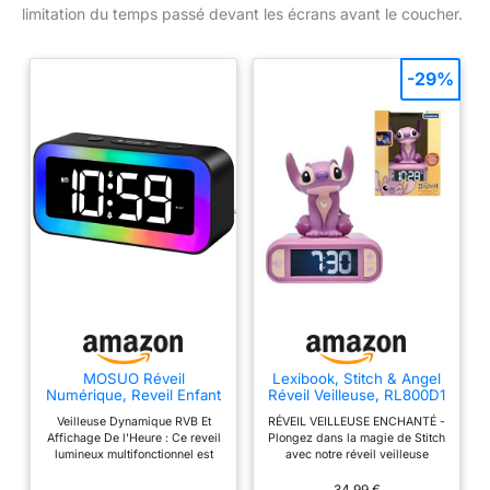
limitation du temps passé devant les écrans avant le coucher.
-29%
MOSUO Réveil
Lexibook, Stitch & Angel
Numérique, Reveil Enfant
Réveil Veilleuse, RL800D1
Lumineux avec Veilleuse
Veilleuse Dynamique RVB Et
RÉVEIL VEILLEUSE ENCHANTÉ -
7 Couleurs
Affichage De l'Heure : Ce reveil
Plongez dans la magie de Stitch
lumineux multifonctionnel est
avec notre réveil veilleuse
équipé de 8 modes de lumière
unique. Laissez Stitch
dynamique RVB à couleurs
s'illuminer lorsque vous
34,99 €