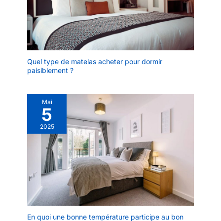
Quel type de matelas acheter pour dormir
paisiblement ?
Mai
5
2025
En quoi une bonne température participe au bon