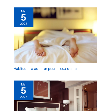
sanitaire Nº 26.017412/M et
formulé selon les directives de
l’EFSA (Autorité Européenne de
Mai
5
Sécurité des Aliments).
Fabriqué selon les normes de
qualité les plus strictes GMP,
2025
ISO 9001 et ISO 9002,
garantissant une pureté, une
sécurité et une traçabilité totales
à chaque lot. Pour toute
question, notre service client,
composé d’experts
pharmaceutiques, est à votre
disposition pour vous
accompagner de manière
professionnelle et
personnalisée.
Habitudes à adopter pour mieux dormir
Mai
5
2025