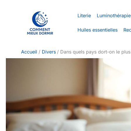
Aller
au
Literie
Luminothérapie
contenu
Huiles essentielles
Rec
Accueil
Divers
Dans quels pays dort-on le plus