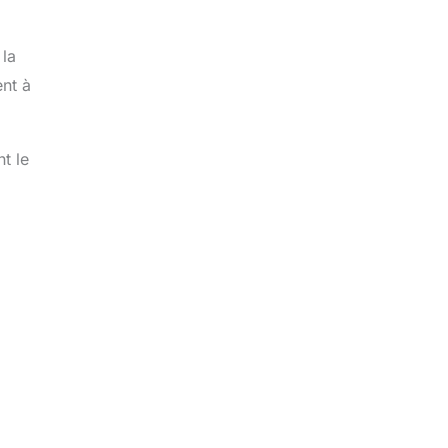
 la
ent à
t le