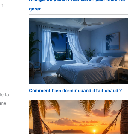
on
gérer
e
Comment bien dormir quand il fait chaud ?
de la
une