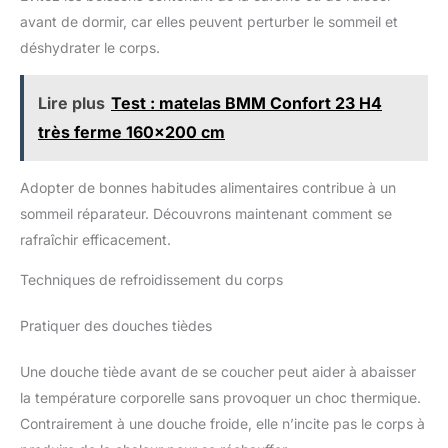
plaisir de vous livrer partout en
France métropolitaine en rez de
avant de dormir, car elles peuvent perturber le sommeil et
chaussée oubien à quai entre 1
déshydrater le corps.
et 3 jours ouvrés. Adresse de
livraison obligatoirement
accessible aux véhicules de
plus de 3.5 tonnes.
Lire plus
Test : matelas BMM Confort 23 H4
très ferme 160x200 cm
Adopter de bonnes habitudes alimentaires contribue à un
sommeil réparateur. Découvrons maintenant comment se
rafraîchir efficacement.
Techniques de refroidissement du corps
Pratiquer des douches tièdes
Une douche tiède avant de se coucher peut aider à abaisser
la température corporelle sans provoquer un choc thermique.
Contrairement à une douche froide, elle n’incite pas le corps à