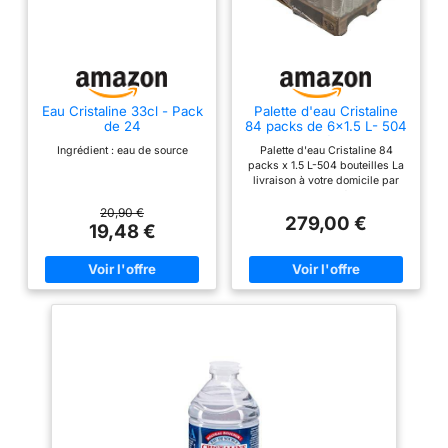
Eau Cristaline 33cl - Pack
Palette d'eau Cristaline
de 24
84 packs de 6x1.5 L- 504
bouteilles Idéal chantiers
Ingrédient : eau de source
Palette d'eau Cristaline 84
BTP
packs x 1.5 L-504 bouteilles La
livraison à votre domicile par
84 packs vous évitera la
contrainte de porter vos
20,90 €
279,00 €
bouteilles ! de plus, seulement 1
19,48 €
m2 au sol suffit au stockage,
par exemple au fond de votre
garage ou bien en extérieur à
l’abris des UV et intempéries.
Choisir la livraison par palette
CRISTALINE, c’est faire le choix
de réduire vos gaz à effet de
serre : 1 seul transport
directement en provenance de
la source CRISTALINE la plus
proche de chez vous ! A moins
de 200 km en moyenne. En
choisissant la palette d'eau
CRISTALINE à domicile vous