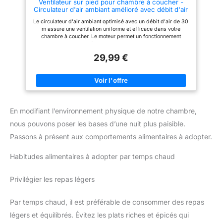
Ventilateur sur pied pour chambre à coucher -
Philips réalise plus de 110 tests
Circulateur d'air ambiant amélioré avec débit d'air
de qualité rigoureux pour
de 30 m - Moteur silencieux - Pied oscillant -
garantir durabilité et haute
Le circulateur d'air ambiant optimisé avec un débit d'air de 30
Télécommande - Trois vitesses - Port USB (gris,
performance, saison après
m assure une ventilation uniforme et efficace dans votre
A)
saison — le tout soutenu par
chambre à coucher. Le moteur permet un fonctionnement
une garantie de 2 ans pour votre
presque silencieux, idéal pour un sommeil sans perturbation.
tranquillité d'esprit.
Le pied oscillant à 90° répartit l'air de manière large et offre
29,99 €
des réglages flexibles pour une circulation d'air optimale.
Télécommande pratique à trois niveaux de vitesse permettant
un contrôle confortable de la télécommande sans avoir à se
lever. Le port USB (modèle TRANSJEE A45B) garantit une
alimentation facile via les ports USB courants, parfait pour une
utilisation sur le bureau ou la table de chevet.
En modifiant l’environnement physique de notre chambre,
nous pouvons poser les bases d’une nuit plus paisible.
Passons à présent aux comportements alimentaires à adopter.
Habitudes alimentaires à adopter par temps chaud
Privilégier les repas légers
Par temps chaud, il est préférable de consommer des repas
légers et équilibrés. Évitez les plats riches et épicés qui