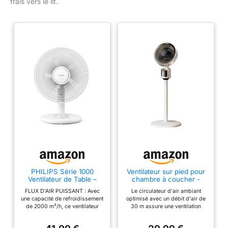
frais vers le lit.
PHILIPS Série 1000
Ventilateur sur pied pour
Ventilateur de Table –
chambre à coucher -
Flux d’air puissant et
Circulateur d'air ambiant
FLUX D'AIR PUISSANT : Avec
Le circulateur d'air ambiant
silencieux 35 dB – 3
amélioré avec débit d'air
une capacité de refroidissement
optimisé avec un débit d'air de
vitesses réglables –
de 30 m - Moteur
de 2000 m³/h, ce ventilateur
30 m assure une ventilation
Rotation et inclinaison
silencieux - Pied oscillant
génère une circulation d'air
uniforme et efficace dans votre
ajustables – Design
- Télécommande - Trois
intense qui élimine l'air
chambre à coucher. Le moteur
compact blanc
vitesses - Port USB