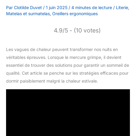
Par
Clotilde Duvet
/
1 juin 2025
/
4 minutes de lecture
/
Literie
,
Matelas et surmatelas
,
Oreillers ergonomiques
4.9/5 - (10 votes)
Les vagues de chaleur peuvent transformer nos nuits en
véritables épreuves. Lorsque le mercure grimpe, il devient
essentiel de trouver des solutions pour garantir un sommeil de
qualité. Cet article se penche sur les stratégies efficaces pour
dormir paisiblement malgré la chaleur estivale.