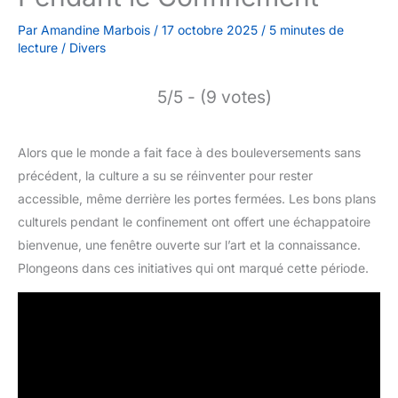
Par
Amandine Marbois
/
17 octobre 2025
/
5 minutes de
lecture
/
Divers
5/5 - (9 votes)
Alors que le monde a fait face à des bouleversements sans
précédent, la culture a su se réinventer pour rester
accessible, même derrière les portes fermées. Les bons plans
culturels pendant le confinement ont offert une échappatoire
bienvenue, une fenêtre ouverte sur l’art et la connaissance.
Plongeons dans ces initiatives qui ont marqué cette période.