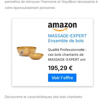
permettra de retrouver l’harmonie et l’équilibre nécessaires à
votre épanouissement personnel.
MASSAGE-EXPERT
Ensemble de bols
chantants tibétains
Qualité Professionnelle :
pour particuliers [2
ces bols chantants de
x bols], Grand Ø
MASSAGE-EXPERT ont
21,5 cm - tonalité
été conçus et fabriqués à
basse, Mini Ø 13,5
195,29 €
la main, avec passion.
cm - tonalité haute,
Leur profil parfaitement
pour le massage
rond assure une qualité
sonore, la
sonore et vibratoire
relaxation et le yoga
particulièrement
agréable, que vous
Découverte et caractéristiques des bols chantants
pourrez entendre et
ressentir! Relaxation