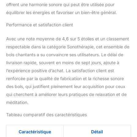
quotidienne! Notre
offrent une harmonie sonore qui peut être utilisée pour
promesse : 2 x bols
équilibrer les énergies et favoriser un bien-être général.
chantants pour une
relaxation et un bien-être
Performance et satisfaction client
qui vous apporteront 100
% de bonheur intégral.
Avec une note moyenne de 4,6 sur 5 étoiles et un classement
Vous pourrez tester sans
restriction l'effet de leur
respectable dans la catégorie Sonothérapie, cet ensemble de
son sur votre corps et
bols chantants a su convaincre ses utilisateurs. Le délai de
sur votre âme. Si la
livraison rapide, souvent en moins de sept jours, ajoute à
tonalité de ces bols
l’expérience positive d’achat. La satisfaction client est
chantants ne vous
convenait pas, vous
renforcée par la qualité de fabrication et la richesse sonore
pourrez les renvoyer
des bols, qui justifient pleinement leur acquisition pour ceux
sans frais, et nous vous
qui cherchent à améliorer leurs pratiques de relaxation et de
rembourserons sans
méditation.
discuter.
Tableau comparatif des caractéristiques
Caractéristique
Détail