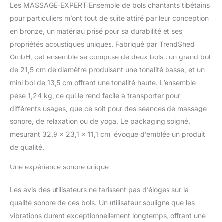
Les MASSAGE-EXPERT Ensemble de bols chantants tibétains
Profonde : le son
persistant de ce bol
pour particuliers m’ont tout de suite attiré par leur conception
chantant mais aussi ses
en bronze, un matériau prisé pour sa durabilité et ses
douces vibrations
propriétés acoustiques uniques. Fabriqué par TrendShed
permettent au corps et à
GmbH, cet ensemble se compose de deux bols : un grand bol
l'esprit de lâcher prise.
de 21,5 cm de diamètre produisant une tonalité basse, et un
Les vibrations subtiles
vous libèrent des
mini bol de 13,5 cm offrant une tonalité haute. L’ensemble
tensions, du stress et
pèse 1,24 kg, ce qui le rend facile à transporter pour
des pensées
différents usages, que ce soit pour des séances de massage
obsédantes, votre visage
sonore, de relaxation ou de yoga. Le packaging soigné,
se détend visiblement.
Des sons de la tête aux
mesurant 32,9 x 23,1 x 11,1 cm, évoque d’emblée un produit
pieds ! L'ensemble
de qualité.
comprend 2 bols
chantants tibétains qui
Une expérience sonore unique
peuvent être utilisés de la
tête aux pieds : 1. bol
Les avis des utilisateurs ne tarissent pas d’éloges sur la
chantant universel pour
qualité sonore de ces bols. Un utilisateur souligne que les
produire des sons
vibrations durent exceptionnellement longtemps, offrant une
enveloppants, pour les