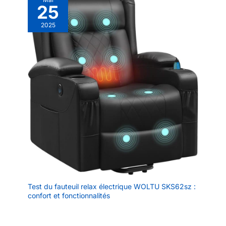
25
2025
Test du fauteuil relax électrique WOLTU SKS62sz :
confort et fonctionnalités