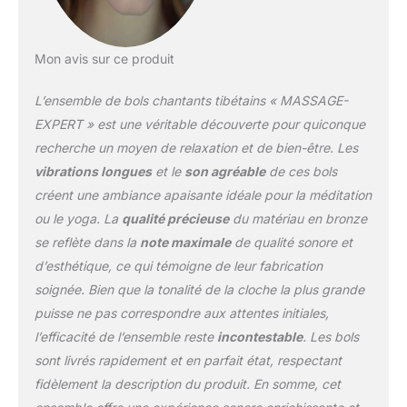
obsédantes, votre visage
se détend visiblement.
Des sons de la tête aux
Mon avis sur ce produit
pieds ! L'ensemble
comprend 2 bols
L’ensemble de bols chantants tibétains « MASSAGE-
chantants tibétains qui
peuvent être utilisés de la
EXPERT » est une véritable découverte pour quiconque
tête aux pieds : 1. bol
recherche un moyen de relaxation et de bien-être. Les
chantant universel pour
vibrations longues
et le
son agréable
de ces bols
produire des sons
créent une ambiance apaisante idéale pour la méditation
enveloppants, pour les
articulations et le bassin,
ou le yoga. La
qualité précieuse
du matériau en bronze
2. bol de tête pour la
se reflète dans la
note maximale
de qualité sonore et
région supérieure du
d’esthétique, ce qui témoigne de leur fabrication
corps jusqu'au cœur.
soignée. Bien que la tonalité de la cloche la plus grande
Ainsi, vous disposez
toujours du son adapté à
puisse ne pas correspondre aux attentes initiales,
vos applications. Design
l’efficacité de l’ensemble reste
incontestable
. Les bols
noble et intemporel : que
sont livrés rapidement et en parfait état, respectant
ce soit pour un massage
fidèlement la description du produit. En somme, cet
sonore professionnel en
cabinet ou chez vous,