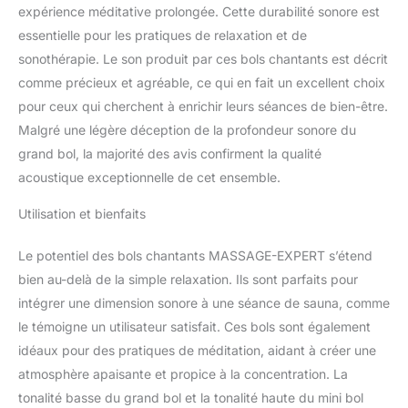
articulations et le bassin,
expérience méditative prolongée. Cette durabilité sonore est
2. bol de tête pour la
essentielle pour les pratiques de relaxation et de
région supérieure du
sonothérapie. Le son produit par ces bols chantants est décrit
corps jusqu'au cœur.
comme précieux et agréable, ce qui en fait un excellent choix
Ainsi, vous disposez
toujours du son adapté à
pour ceux qui cherchent à enrichir leurs séances de bien-être.
vos applications. Design
Malgré une légère déception de la profondeur sonore du
noble et intemporel : que
grand bol, la majorité des avis confirment la qualité
ce soit pour un massage
acoustique exceptionnelle de cet ensemble.
sonore professionnel en
cabinet ou chez vous,
Utilisation et bienfaits
dans votre coin yoga -
avec sa surface régulière
Le potentiel des bols chantants MASSAGE-EXPERT s’étend
et noble, votre bol
chantant trouvera sa
bien au-delà de la simple relaxation. Ils sont parfaits pour
place dans n'importe
intégrer une dimension sonore à une séance de sauna, comme
quelle pièce, où il
le témoigne un utilisateur satisfait. Ces bols sont également
dégagera quiétude et
idéaux pour des pratiques de méditation, aidant à créer une
sérénité. En somme, ce
qui manque bien
atmosphère apaisante et propice à la concentration. La
souvent dans la vie
tonalité basse du grand bol et la tonalité haute du mini bol