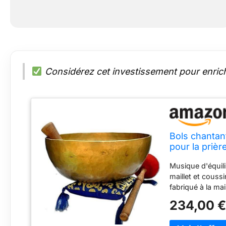
Considérez cet investissement pour enrich
Bols chantan
pour la prièr
(30,5 cm)
Musique d'équili
maillet et coussi
fabriqué à la mai
coussin sont ég
234,00 
est fabriqué à l
népalais pour c