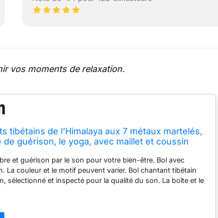
ir vos moments de relaxation.
ts tibétains de l’Himalaya aux 7 métaux martelés,
e de guérison, le yoga, avec maillet et coussin
bre et guérison par le son pour votre bien-être. Bol avec
n. La couleur et le motif peuvent varier. Bol chantant tibétain
n, sélectionné et inspecté pour la qualité du son. La boîte et le
alement entièrement cousus à la main, et chaque bol chantant
€
a main dans les contreforts de l'Himalaya par des artisans
réer une ambiance apaisante et de méditation. Les processus