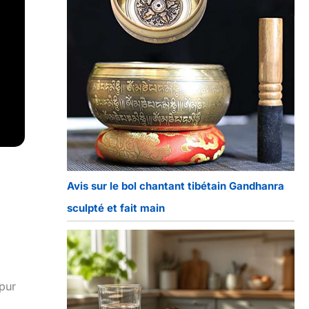
Avis sur le bol chantant tibétain Gandhanra
sculpté et fait main
 pur