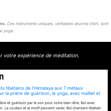
ns.
Ces instruments uniques, véritables œuvres d’art, sont
le yoga.
r votre expérience de méditation.
ts tibétains de l’Himalaya aux 7 métaux
r la prière de guérison, le yoga, avec maillet et
,5 cm)
bre et guérison par le son pour votre bien-être. Bol avec
in. La couleur et le motif peuvent varier. Bol chantant tibétain