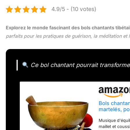
4.9/5 - (10 votes)
Explorez le monde fascinant des bols chantants tibétai
parfaits pour les pratiques de guérison, la méditation et 
Ce bol chantant pourrait transforme
Bols chantan
martelés, pou
coussin (30
Musique d'équili
maillet et couss