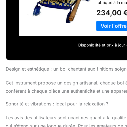
fabriqué à la ma
le coussin sont
234,00 
chantant est fa
artisans népala
processus de gu
cérébrales à se
pouvez facileme
tibétain unique
Disponibilité et prix à jou
stress et favori
avec bol est co
Apportez-le au c
pour tenir dans
Design et esthétique : un bol chantant aux finitions soig
superposés. Par
méditation, bol
Cet instrument propose un design artisanal, chaque bol ét
sélectionné pour
conférant à chaque pièce une authenticité et une appare
Sonorité et vibrations : idéal pour la relaxation ?
Les avis des utilisateurs sont unanimes quant à la qualité
qui s’étend sur une longue durée. Pour les amateurs de m