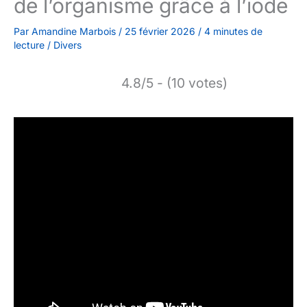
de l’organisme grâce à l’iode
Par
Amandine Marbois
/
25 février 2026
/
4 minutes de
lecture
/
Divers
4.8/5 - (10 votes)