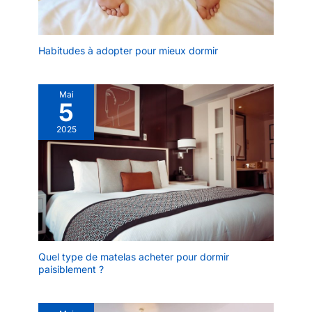
Habitudes à adopter pour mieux dormir
Mai
5
2025
Quel type de matelas acheter pour dormir
paisiblement ?