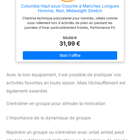
Suisse avec la technologie
Columbia Haut sous-Couche à Manches Longues
multicouche Odlo, une référence
Homme, Noir, Midweight Stretch
en matière d’innovation et de
performance depuis plus de 80
Chemise technique polyvalente pour hommes, idéale comme
ans
sous-vêtement lors d'activités de plein air pendant les
journées d'hiver particulièrement froides, Performance Fit.
Respirant et à séchage rapide grâce à la technologie Omni-
Wick pour une gestion optimale de l'humidité. Empêche
50,00 €
l'humidité de pénétrer. Chaleur accrue grâce à la technologie
31,99 €
thermique Omni-Heat avec revêtement thermoréfléchissant
Grand confort de port grâce à la matière quadri-extensible et à
la structure des coutures plates et ergonomiques. Contenu: 1x
Columbia Haut Sous-couche à Manches Longues Homme,
Midweight Stretch, Matière: 85% Polyester, 15% élasthanne,
Couleur: Noir, Taille: L
Avec le bon équipement, il est possible de pratiquer vos
activités favorites en toute saison. Mais l’échauffement est
également essentiel.
S’entraîner en groupe pour stimuler la motivation
L’importance de la dynamique de groupe
Rejoindre un groupe ou s’entraîner avec un(e) ami(e) peut