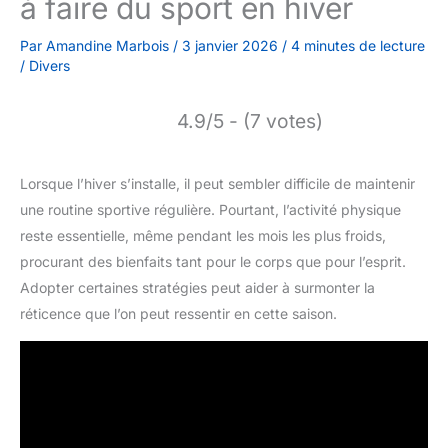
à faire du sport en hiver
Par
Amandine Marbois
/
3 janvier 2026
/
4 minutes de lecture
/
Divers
4.9/5 - (7 votes)
Lorsque l’hiver s’installe, il peut sembler difficile de maintenir
une routine sportive régulière. Pourtant, l’activité physique
reste essentielle, même pendant les mois les plus froids,
procurant des bienfaits tant pour le corps que pour l’esprit.
Adopter certaines stratégies peut aider à surmonter la
réticence que l’on peut ressentir en cette saison.