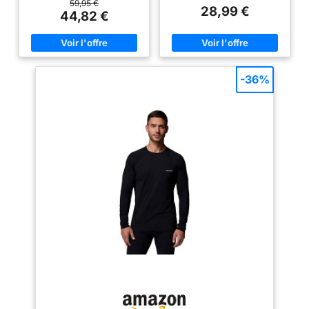
(recycled) Type de tissage: knit
de mouvement optimale et un
59,95 €
28,99 €
Type de sport: course à pied
confort élevé lors de toutes les
44,82 €
activités sportives Ce maillot de
corps technique pour homme
est idéal pour la randonnée, les
activités outdoor, le cyclisme, le
running et les séances de sport
modérées. Un indispensable
-36%
fonctionnel pour toute garde-
robe estivale Coupe ajustée :
nos sous-vêtements Active F-
Dry Light sont comme une
seconde peau, mais offrent une
coupe légèrement plus ample
par rapport à la coupe ajustée,
ce qui vous garantit une liberté
de mouvement et un confort
optimal. Le tissu doux et le
poids léger de ce sous-
vêtement pour homme offrent un
confort exceptionnel au
quotidien et pendant l’effort. La
technologie ZeroScent contribue
à limiter l’apparition des
mauvaises odeurs pour une
sensation de fraîcheur durable
Lavable en machine à 40 °C,
repassage à basse température
et séchage en machine à basse
température. Développé en