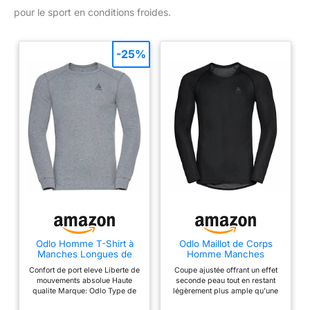
pour le sport en conditions froides.
-25%
Odlo Homme T-Shirt à
Odlo Maillot de Corps
Manches Longues de
Homme Manches
sous-vêtements
Longues Active F-Dry
Confort de port eleve Liberte de
Coupe ajustée offrant un effet
Techniques Active Warm
Light
mouvements absolue Haute
seconde peau tout en restant
ECO
qualite Marque: Odlo Type de
légèrement plus ample qu’une
tissu: 100% polyester
coupe slim fit, pour une liberté